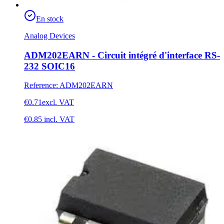
En stock
Analog Devices
ADM202EARN - Circuit intégré d'interface RS-
232 SOIC16
Reference
:
ADM202EARN
€0.71
excl. VAT
€0.85
incl. VAT