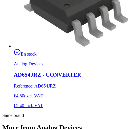
En stock
Analog Devices
AD654JRZ - CONVERTER
Reference
:
AD654JRZ
€4.50
excl. VAT
€5.40
incl. VAT
Same brand
More from Analog Devices