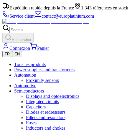
Expédition rapide depuis la France
1 343 références en stock
Service client
contact@europlatinium.com
Rechercher
Connexion
Panier
FR
EN
Tous les produits
Power supplies and transformers
Automation
Proximity sensors
Automotive
Semiconductors
Displays and optoelectronics
Integrated circuits
Capacitors
Diodes et redresseurs
Filters and resonators
Fuses
Inductors and chokes