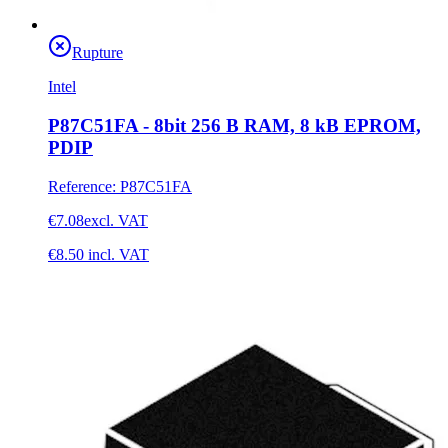
Rupture
Intel
P87C51FA - 8bit 256 B RAM, 8 kB EPROM,
PDIP
Reference
:
P87C51FA
€7.08
excl. VAT
€8.50
incl. VAT