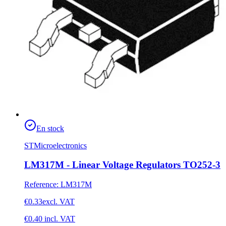
En stock
STMicroelectronics
LM317M - Linear Voltage Regulators TO252-3
Reference
:
LM317M
€0.33
excl. VAT
€0.40
incl. VAT