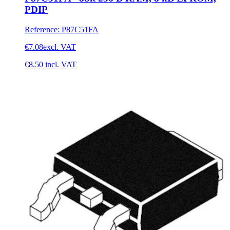
PDIP
Reference
:
P87C51FA
€7.08
excl. VAT
€8.50
incl. VAT