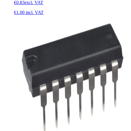
€0.83
excl. VAT
€1.00
incl. VAT