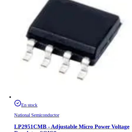
En stock
National Semiconductor
LP2951CMB - Adjustable Micro Power Voltage