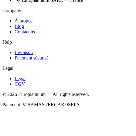
Europlatinium SARL — France
Company
À propos
Blog
Contact us
Help
Livraison
Paiement sécurisé
Legal
Legal
CGV
©
2026
Europlatinium
—
All rights reserved.
Paiement :
VISA
MASTERCARD
SEPA