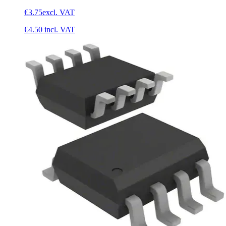
€3.75
excl. VAT
€4.50
incl. VAT