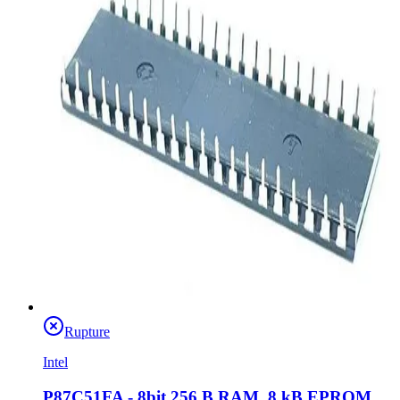
Rupture
Intel
P87C51FA - 8bit 256 B RAM, 8 kB EPROM,