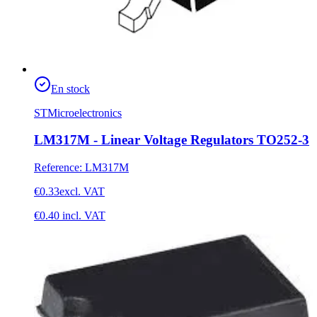
En stock
STMicroelectronics
LM317M - Linear Voltage Regulators TO252-3
Reference
:
LM317M
€0.33
excl. VAT
€0.40
incl. VAT