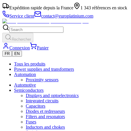
Expédition rapide depuis la France
1 343 références en stock
Service client
contact@europlatinium.com
Rechercher
Connexion
Panier
FR
EN
Tous les produits
Power supplies and transformers
Automation
Proximity sensors
Automotive
Semiconductors
Displays and optoelectronics
Integrated circuits
Capacitors
Diodes et redresseurs
Filters and resonators
Fuses
Inductors and chokes