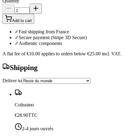
Quantity
Add to cart
✓
Fast shipping from France
✓
Secure payment (Stripe 3D Secure)
✓
Authentic components
A flat fee of
€10.00
applies to orders below
€25.00
incl. VAT.
Shipping
Deliver to
Colissimo
€28.90
TTC
2-4 jours ouvrés