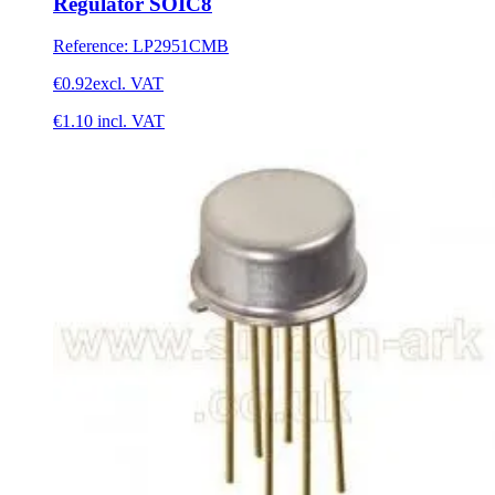
Regulator SOIC8
Reference
:
LP2951CMB
€0.92
excl. VAT
€1.10
incl. VAT