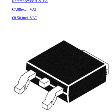
Reference
:
P87C51FA
€7.08
excl. VAT
€8.50
incl. VAT