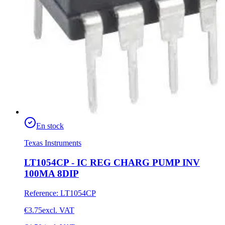
En stock
Texas Instruments
LT1054CP - IC REG CHARG PUMP INV
100MA 8DIP
Reference
:
LT1054CP
€3.75
excl. VAT