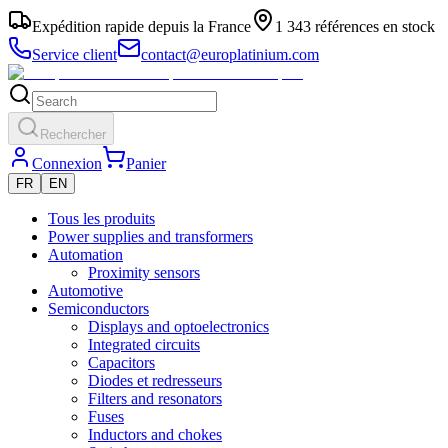
Expédition rapide depuis la France
1 343 références en stock
Service client
contact@europlatinium.com
Rechercher
Connexion
Panier
FR
EN
Tous les produits
Power supplies and transformers
Automation
Proximity sensors
Automotive
Semiconductors
Displays and optoelectronics
Integrated circuits
Capacitors
Diodes et redresseurs
Filters and resonators
Fuses
Inductors and chokes