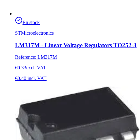
En stock
STMicroelectronics
LM317M - Linear Voltage Regulators TO252-3
Reference
:
LM317M
€0.33
excl. VAT
€0.40
incl. VAT