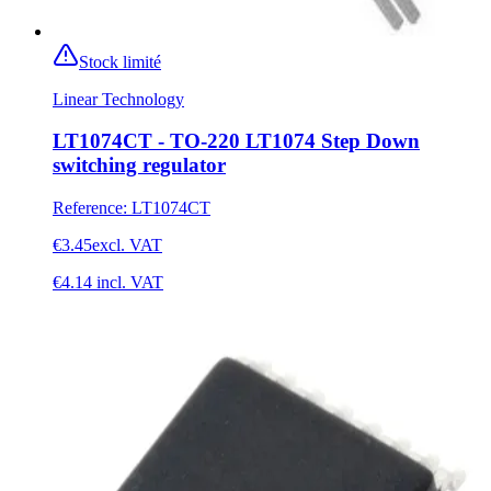
Stock limité
Linear Technology
LT1074CT - TO-220 LT1074 Step Down
switching regulator
Reference
:
LT1074CT
€3.45
excl. VAT
€4.14
incl. VAT