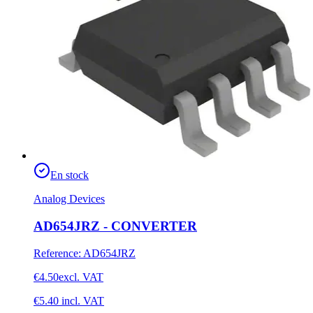
En stock
Analog Devices
AD654JRZ - CONVERTER
Reference
:
AD654JRZ
€4.50
excl. VAT
€5.40
incl. VAT