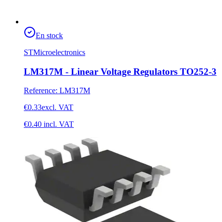
En stock
STMicroelectronics
LM317M - Linear Voltage Regulators TO252-3
Reference
:
LM317M
€0.33
excl. VAT
€0.40
incl. VAT