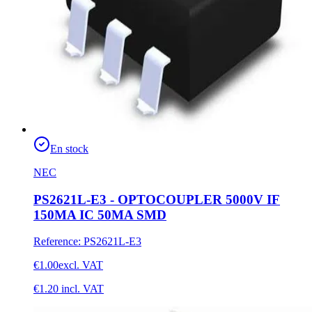
En stock
NEC
PS2621L-E3 - OPTOCOUPLER 5000V IF
150MA IC 50MA SMD
Reference
:
PS2621L-E3
€1.00
excl. VAT
€1.20
incl. VAT