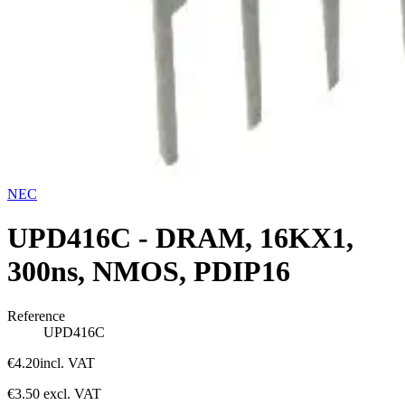
NEC
UPD416C - DRAM, 16KX1,
300ns, NMOS, PDIP16
Reference
UPD416C
€4.20
incl. VAT
€3.50
excl. VAT