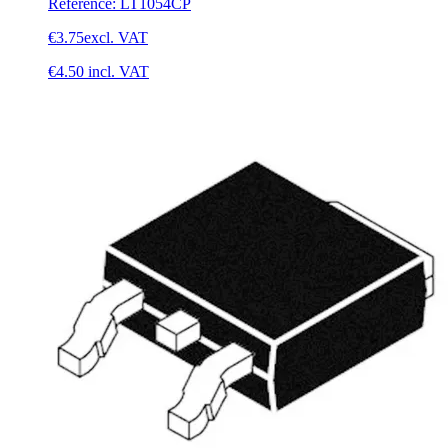
Reference
:
LT1054CP
€3.75
excl. VAT
€4.50
incl. VAT