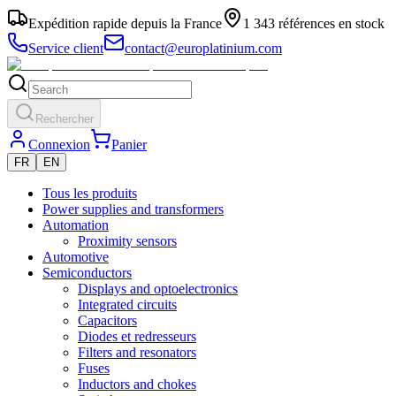
Expédition rapide depuis la France
1 343 références en stock
Service client
contact@europlatinium.com
Rechercher
Connexion
Panier
FR
EN
Tous les produits
Power supplies and transformers
Automation
Proximity sensors
Automotive
Semiconductors
Displays and optoelectronics
Integrated circuits
Capacitors
Diodes et redresseurs
Filters and resonators
Fuses
Inductors and chokes