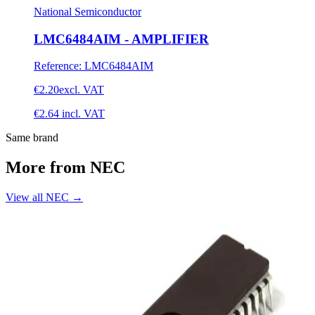
National Semiconductor
LMC6484AIM - AMPLIFIER
Reference
:
LMC6484AIM
€2.20
excl. VAT
€2.64
incl. VAT
Same brand
More from NEC
View all NEC
→