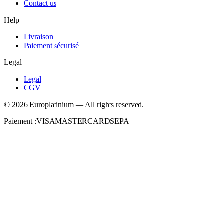
Contact us
Help
Livraison
Paiement sécurisé
Legal
Legal
CGV
©
2026
Europlatinium
—
All rights reserved.
Paiement :
VISA
MASTERCARD
SEPA