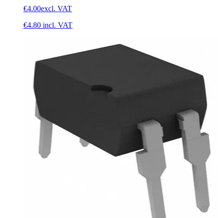
€4.00
excl. VAT
€4.80
incl. VAT