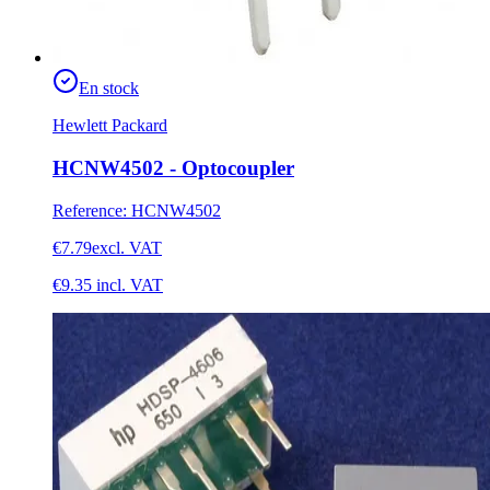
En stock
Hewlett Packard
HCNW4502 - Optocoupler
Reference
:
HCNW4502
€7.79
excl. VAT
€9.35
incl. VAT