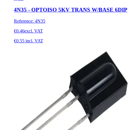
4N35 - OPTOISO 5KV TRANS W/BASE 6DIP
Reference
:
4N35
€0.46
excl. VAT
€0.55
incl. VAT