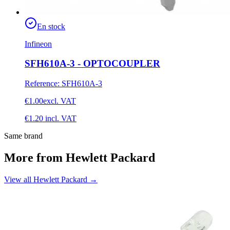
En stock
Infineon
SFH610A-3 - OPTOCOUPLER
Reference
:
SFH610A-3
€1.00
excl. VAT
€1.20
incl. VAT
Same brand
More from Hewlett Packard
View all Hewlett Packard
→