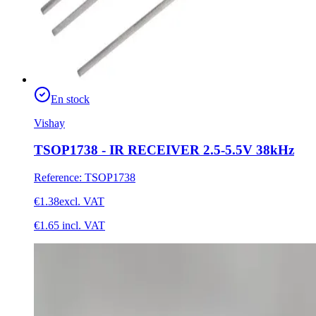
En stock
Vishay
TSOP1738 - IR RECEIVER 2.5-5.5V 38kHz
Reference
:
TSOP1738
€1.38
excl. VAT
€1.65
incl. VAT