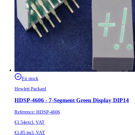
En stock
Hewlett Packard
HDSP-4606 - 7-Segment Green Display DIP14
Reference
:
HDSP-4606
€1.54
excl. VAT
€1.85
incl. VAT