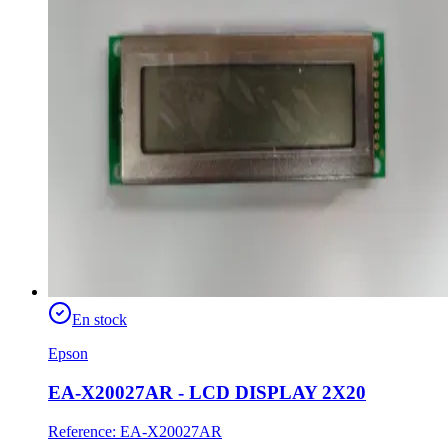
En stock
Epson
EA-X20027AR - LCD DISPLAY 2X20
Reference
:
EA-X20027AR