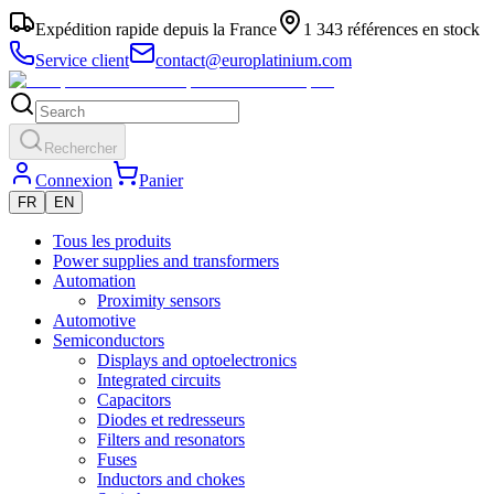
Expédition rapide depuis la France
1 343 références en stock
Service client
contact@europlatinium.com
Rechercher
Connexion
Panier
FR
EN
Tous les produits
Power supplies and transformers
Automation
Proximity sensors
Automotive
Semiconductors
Displays and optoelectronics
Integrated circuits
Capacitors
Diodes et redresseurs
Filters and resonators
Fuses
Inductors and chokes