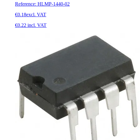
Reference
:
HLMP-1440-02
€0.18
excl. VAT
€0.22
incl. VAT