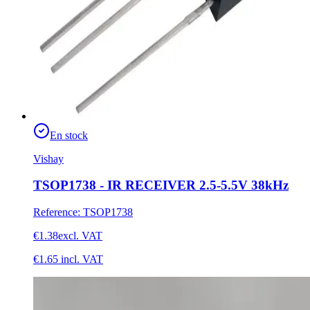
En stock
Vishay
TSOP1738 - IR RECEIVER 2.5-5.5V 38kHz
Reference
:
TSOP1738
€1.38
excl. VAT
€1.65
incl. VAT