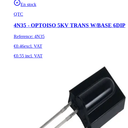
En stock
QTC
4N35 - OPTOISO 5KV TRANS W/BASE 6DIP
Reference
:
4N35
€0.46
excl. VAT
€0.55
incl. VAT