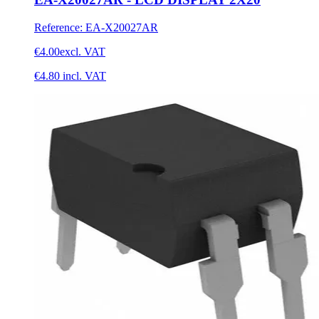
Reference
:
EA-X20027AR
€4.00
excl. VAT
€4.80
incl. VAT