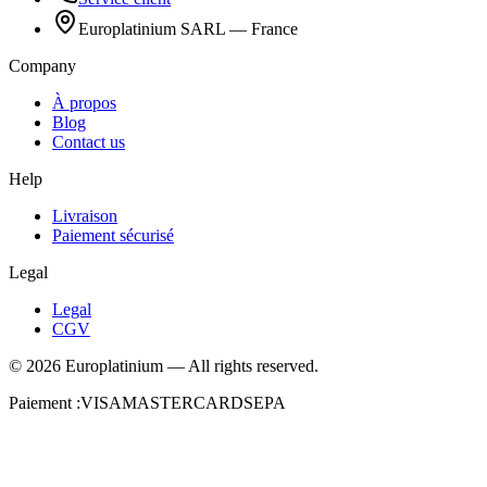
Europlatinium SARL — France
Company
À propos
Blog
Contact us
Help
Livraison
Paiement sécurisé
Legal
Legal
CGV
©
2026
Europlatinium
—
All rights reserved.
Paiement :
VISA
MASTERCARD
SEPA