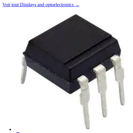
Voir tout
Displays and optoelectronics
→