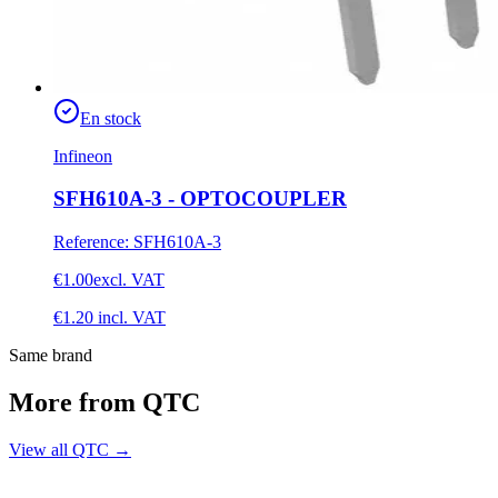
En stock
Infineon
SFH610A-3 - OPTOCOUPLER
Reference
:
SFH610A-3
€1.00
excl. VAT
€1.20
incl. VAT
Same brand
More from QTC
View all QTC
→