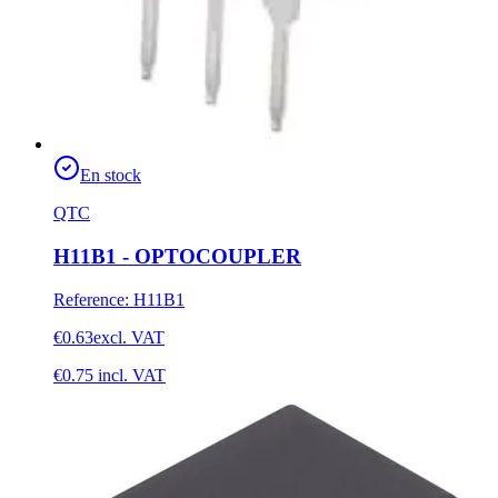
En stock
QTC
H11B1 - OPTOCOUPLER
Reference
:
H11B1
€0.63
excl. VAT
€0.75
incl. VAT