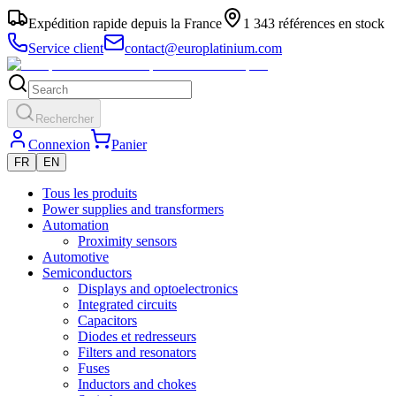
Expédition rapide depuis la France
1 343 références en stock
Service client
contact@europlatinium.com
Rechercher
Connexion
Panier
FR
EN
Tous les produits
Power supplies and transformers
Automation
Proximity sensors
Automotive
Semiconductors
Displays and optoelectronics
Integrated circuits
Capacitors
Diodes et redresseurs
Filters and resonators
Fuses
Inductors and chokes