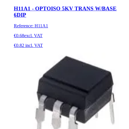
H11A1 - OPTOISO 5KV TRANS W/BASE
6DIP
Reference
:
H11A1
€0.68
excl. VAT
€0.82
incl. VAT