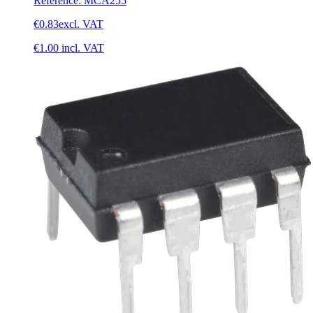
Reference
:
MCA255
€0.83
excl. VAT
€1.00
incl. VAT