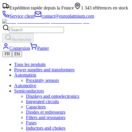
Expédition rapide depuis la France
1 343 références en stock
Service client
contact@europlatinium.com
Rechercher
Connexion
Panier
FR
EN
Tous les produits
Power supplies and transformers
Automation
Proximity sensors
Automotive
Semiconductors
Displays and optoelectronics
Integrated circuits
Capacitors
Diodes et redresseurs
Filters and resonators
Fuses
Inductors and chokes