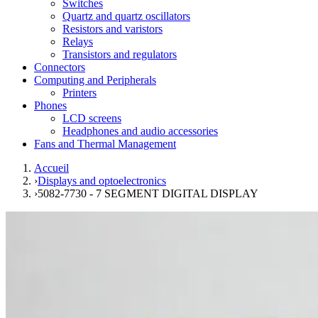
Switches
Quartz and quartz oscillators
Resistors and varistors
Relays
Transistors and regulators
Connectors
Computing and Peripherals
Printers
Phones
LCD screens
Headphones and audio accessories
Fans and Thermal Management
Accueil
›
Displays and optoelectronics
›
5082-7730 - 7 SEGMENT DIGITAL DISPLAY