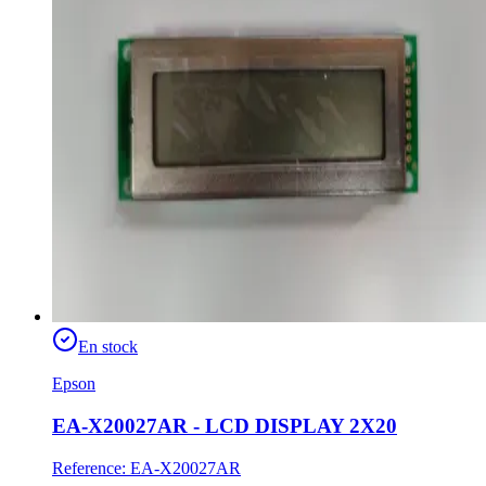
En stock
Epson
EA-X20027AR - LCD DISPLAY 2X20
Reference
:
EA-X20027AR