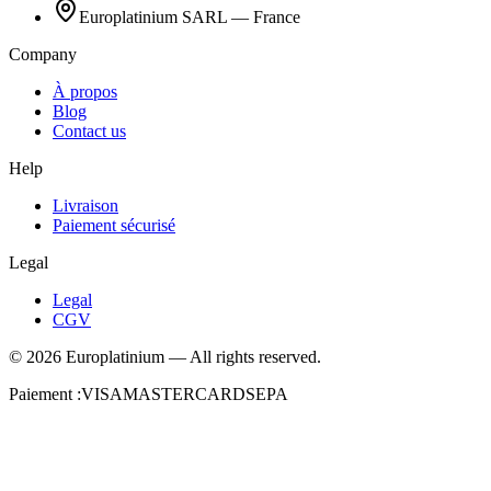
Europlatinium SARL — France
Company
À propos
Blog
Contact us
Help
Livraison
Paiement sécurisé
Legal
Legal
CGV
©
2026
Europlatinium
—
All rights reserved.
Paiement :
VISA
MASTERCARD
SEPA