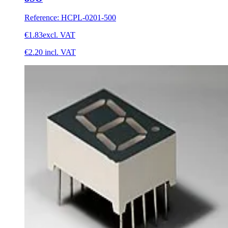
Reference
:
HCPL-0201-500
€1.83
excl. VAT
€2.20
incl. VAT