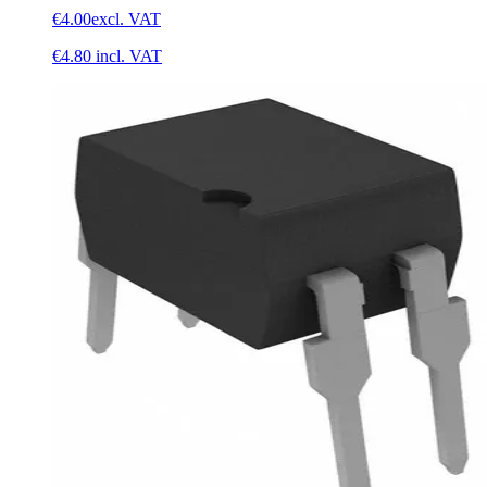
€4.00
excl. VAT
€4.80
incl. VAT