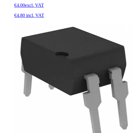
€4.00
excl. VAT
€4.80
incl. VAT