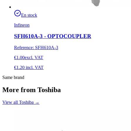
En stock
Infineon
SFH610A-3 - OPTOCOUPLER
Reference
:
SFH610A-3
€1.00
excl. VAT
€1.20
incl. VAT
Same brand
More from Toshiba
View all Toshiba
→