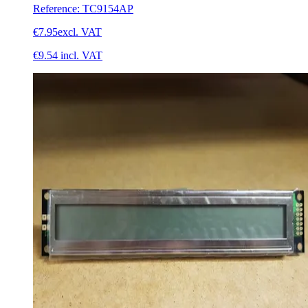
Reference
:
TC9154AP
€7.95
excl. VAT
€9.54
incl. VAT