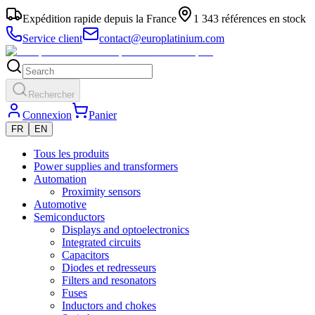
Expédition rapide depuis la France
1 343 références en stock
Service client
contact@europlatinium.com
Rechercher
Connexion
Panier
FR
EN
Tous les produits
Power supplies and transformers
Automation
Proximity sensors
Automotive
Semiconductors
Displays and optoelectronics
Integrated circuits
Capacitors
Diodes et redresseurs
Filters and resonators
Fuses
Inductors and chokes