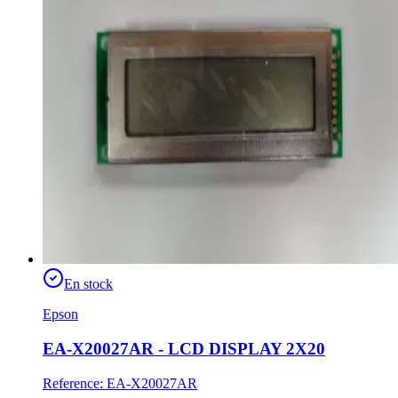
En stock
Epson
EA-X20027AR - LCD DISPLAY 2X20
Reference
:
EA-X20027AR