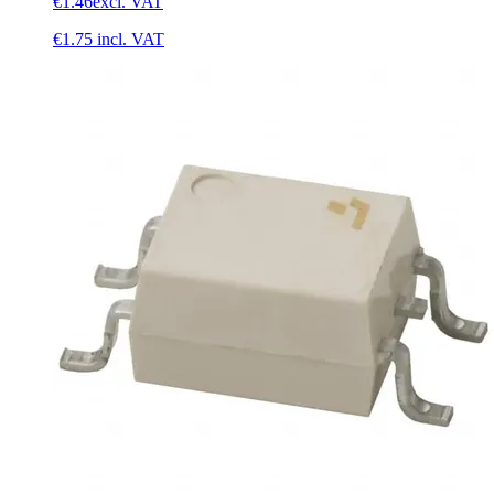
€1.46
excl. VAT
€1.75
incl. VAT