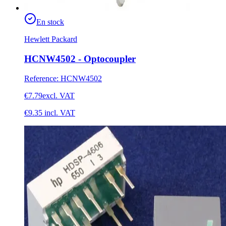
En stock
Hewlett Packard
HCNW4502 - Optocoupler
Reference
:
HCNW4502
€7.79
excl. VAT
€9.35
incl. VAT