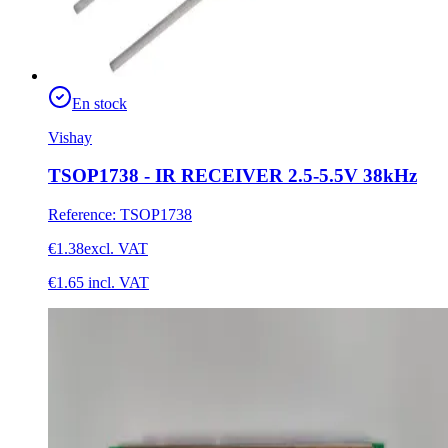
En stock
Vishay
TSOP1738 - IR RECEIVER 2.5-5.5V 38kHz
Reference
:
TSOP1738
€1.38
excl. VAT
€1.65
incl. VAT