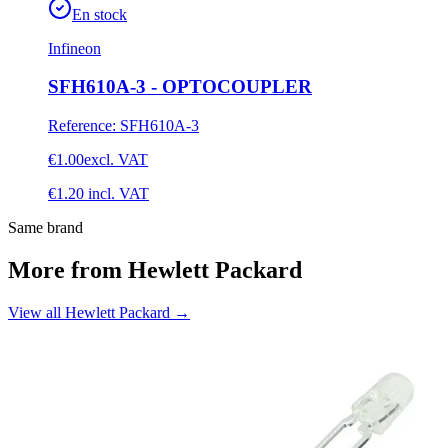
En stock
Infineon
SFH610A-3 - OPTOCOUPLER
Reference
:
SFH610A-3
€1.00
excl. VAT
€1.20
incl. VAT
Same brand
More from Hewlett Packard
View all Hewlett Packard
→