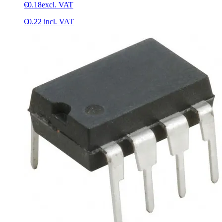
€0.18
excl. VAT
€0.22
incl. VAT