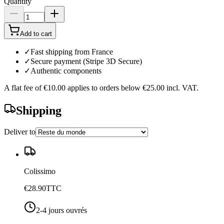
Quantity
Add to cart
✓
Fast shipping from France
✓
Secure payment (Stripe 3D Secure)
✓
Authentic components
A flat fee of
€10.00
applies to orders below
€25.00
incl. VAT.
Shipping
Deliver to
Colissimo
€28.90
TTC
2-4 jours ouvrés