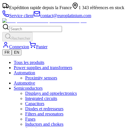
Expédition rapide depuis la France
1 343 références en stock
Service client
contact@europlatinium.com
Rechercher
Connexion
Panier
FR
EN
Tous les produits
Power supplies and transformers
Automation
Proximity sensors
Automotive
Semiconductors
Displays and optoelectronics
Integrated circuits
Capacitors
Diodes et redresseurs
Filters and resonators
Fuses
Inductors and chokes