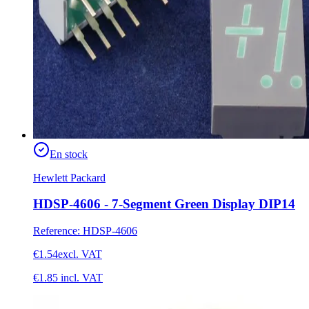
En stock
Hewlett Packard
HDSP-4606 - 7-Segment Green Display DIP14
Reference
:
HDSP-4606
€1.54
excl. VAT
€1.85
incl. VAT