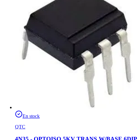
En stock
QTC
4N35 - OPTOISO 5KV TRANS W/BASE 6DIP