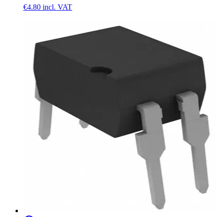
€4.80
incl. VAT