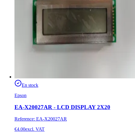
En stock
Epson
EA-X20027AR - LCD DISPLAY 2X20
Reference
:
EA-X20027AR
€4.00
excl. VAT