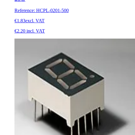
Reference
:
HCPL-0201-500
€1.83
excl. VAT
€2.20
incl. VAT