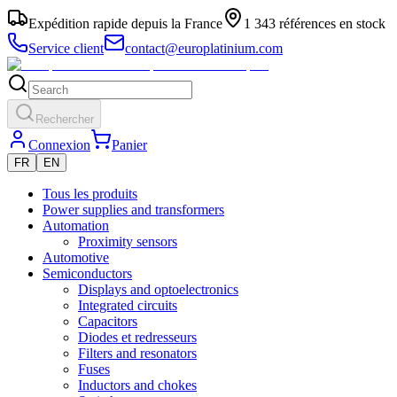
Expédition rapide depuis la France
1 343 références en stock
Service client
contact@europlatinium.com
Rechercher
Connexion
Panier
FR
EN
Tous les produits
Power supplies and transformers
Automation
Proximity sensors
Automotive
Semiconductors
Displays and optoelectronics
Integrated circuits
Capacitors
Diodes et redresseurs
Filters and resonators
Fuses
Inductors and chokes