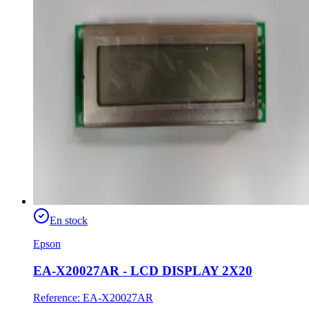
En stock
Epson
EA-X20027AR - LCD DISPLAY 2X20
Reference
:
EA-X20027AR