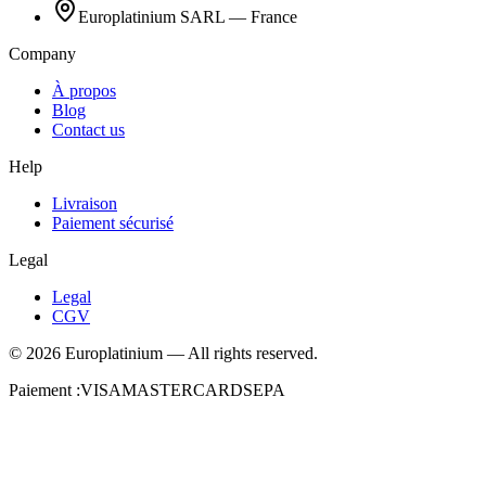
Europlatinium SARL — France
Company
À propos
Blog
Contact us
Help
Livraison
Paiement sécurisé
Legal
Legal
CGV
©
2026
Europlatinium
—
All rights reserved.
Paiement :
VISA
MASTERCARD
SEPA