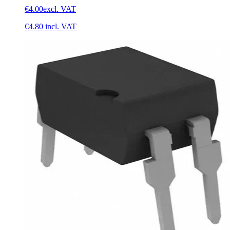
€4.00
excl. VAT
€4.80
incl. VAT