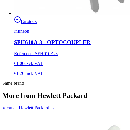
En stock
Infineon
SFH610A-3 - OPTOCOUPLER
Reference
:
SFH610A-3
€1.00
excl. VAT
€1.20
incl. VAT
Same brand
More from Hewlett Packard
View all Hewlett Packard
→