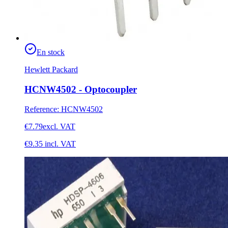
En stock
Hewlett Packard
HCNW4502 - Optocoupler
Reference
:
HCNW4502
€7.79
excl. VAT
€9.35
incl. VAT