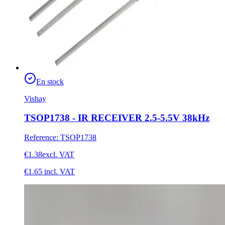
En stock
Vishay
TSOP1738 - IR RECEIVER 2.5-5.5V 38kHz
Reference
:
TSOP1738
€1.38
excl. VAT
€1.65
incl. VAT