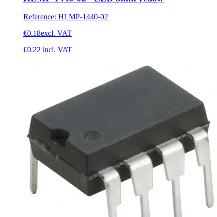
Reference
:
HLMP-1440-02
€0.18
excl. VAT
€0.22
incl. VAT