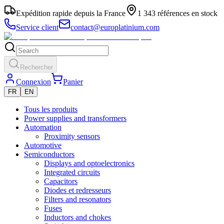
Expédition rapide depuis la France
1 343 références en stock
Service client
contact@europlatinium.com
Rechercher
Connexion
Panier
FR
EN
Tous les produits
Power supplies and transformers
Automation
Proximity sensors
Automotive
Semiconductors
Displays and optoelectronics
Integrated circuits
Capacitors
Diodes et redresseurs
Filters and resonators
Fuses
Inductors and chokes