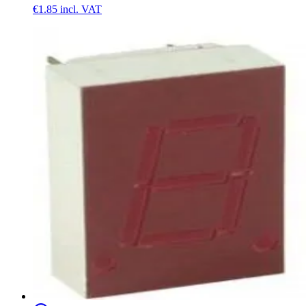
€1.85
incl. VAT