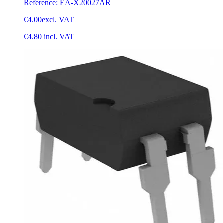
Reference
:
EA-X20027AR
€4.00
excl. VAT
€4.80
incl. VAT