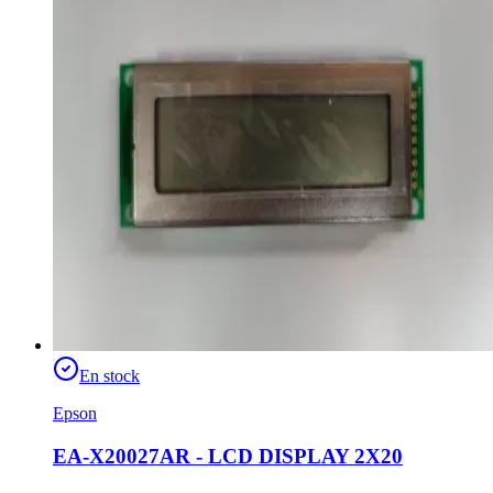
En stock
Epson
EA-X20027AR - LCD DISPLAY 2X20