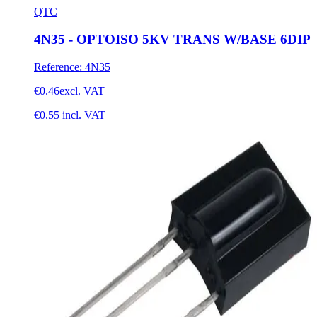
QTC
4N35 - OPTOISO 5KV TRANS W/BASE 6DIP
Reference
:
4N35
€0.46
excl. VAT
€0.55
incl. VAT