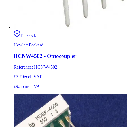
En stock
Hewlett Packard
HCNW4502 - Optocoupler
Reference
:
HCNW4502
€7.79
excl. VAT
€9.35
incl. VAT