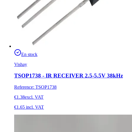
En stock
Vishay
TSOP1738 - IR RECEIVER 2.5-5.5V 38kHz
Reference
:
TSOP1738
€1.38
excl. VAT
€1.65
incl. VAT