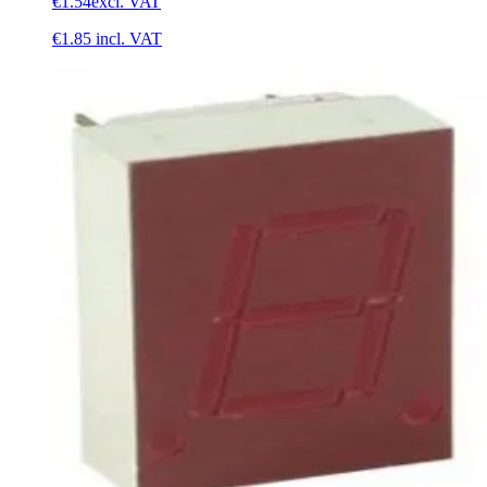
€1.54
excl. VAT
€1.85
incl. VAT