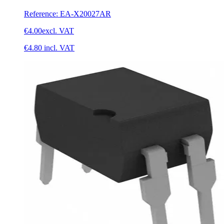
Reference
:
EA-X20027AR
€4.00
excl. VAT
€4.80
incl. VAT