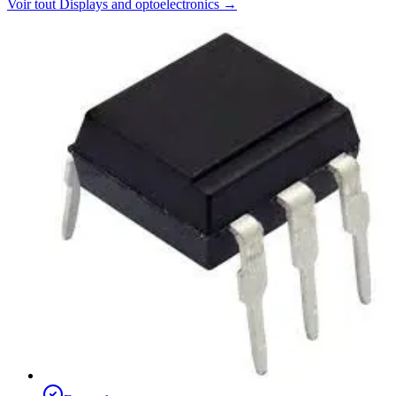
Voir tout
Displays and optoelectronics
→