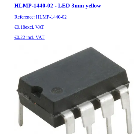
HLMP-1440-02 - LED 3mm yellow
Reference
:
HLMP-1440-02
€0.18
excl. VAT
€0.22
incl. VAT