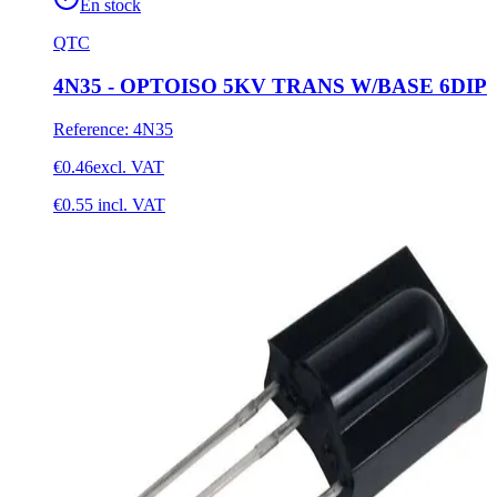
En stock
QTC
4N35 - OPTOISO 5KV TRANS W/BASE 6DIP
Reference
:
4N35
€0.46
excl. VAT
€0.55
incl. VAT