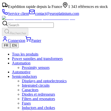
Expédition rapide depuis la France
1 343 références en stock
Service client
contact@europlatinium.com
Rechercher
Connexion
Panier
FR
EN
Tous les produits
Power supplies and transformers
Automation
Proximity sensors
Automotive
Semiconductors
Displays and optoelectronics
Integrated circuits
Capacitors
Diodes et redresseurs
Filters and resonators
Fuses
Inductors and chokes