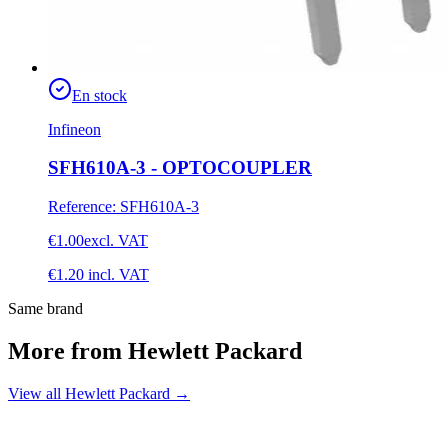
En stock
Infineon
SFH610A-3 - OPTOCOUPLER
Reference
:
SFH610A-3
€1.00
excl. VAT
€1.20
incl. VAT
Same brand
More from Hewlett Packard
View all Hewlett Packard
→