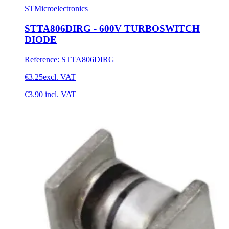
STMicroelectronics
STTA806DIRG - 600V TURBOSWITCH
DIODE
Reference
:
STTA806DIRG
€3.25
excl. VAT
€3.90
incl. VAT