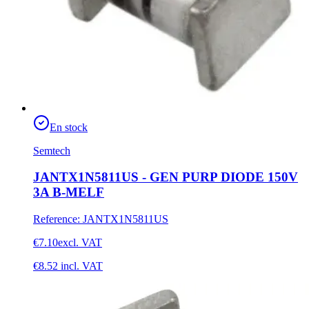
En stock
Semtech
JANTX1N5811US - GEN PURP DIODE 150V
3A B-MELF
Reference
:
JANTX1N5811US
€7.10
excl. VAT
€8.52
incl. VAT