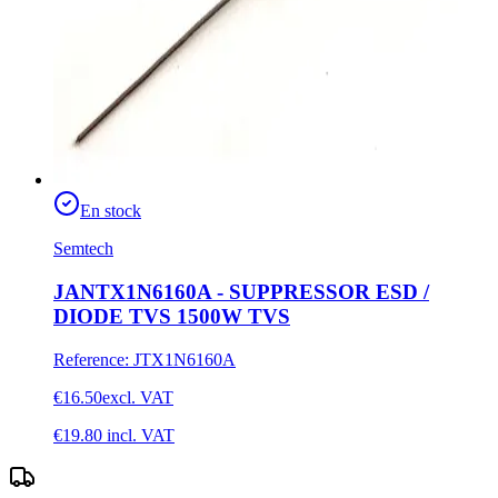
En stock
Semtech
JANTX1N6160A - SUPPRESSOR ESD /
DIODE TVS 1500W TVS
Reference
:
JTX1N6160A
€16.50
excl. VAT
€19.80
incl. VAT