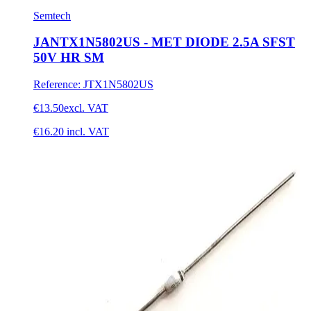
Semtech
JANTX1N5802US - MET DIODE 2.5A SFST
50V HR SM
Reference
:
JTX1N5802US
€13.50
excl. VAT
€16.20
incl. VAT