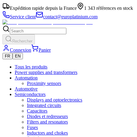
Expédition rapide depuis la France
1 343 références en stock
Service client
contact@europlatinium.com
Rechercher
Connexion
Panier
FR
EN
Tous les produits
Power supplies and transformers
Automation
Proximity sensors
Automotive
Semiconductors
Displays and optoelectronics
Integrated circuits
Capacitors
Diodes et redresseurs
Filters and resonators
Fuses
Inductors and chokes