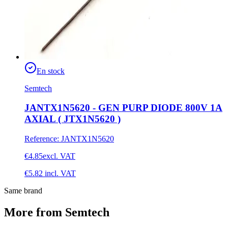
En stock
Semtech
JANTX1N5620 - GEN PURP DIODE 800V 1A
AXIAL ( JTX1N5620 )
Reference
:
JANTX1N5620
€4.85
excl. VAT
€5.82
incl. VAT
Same brand
More from Semtech