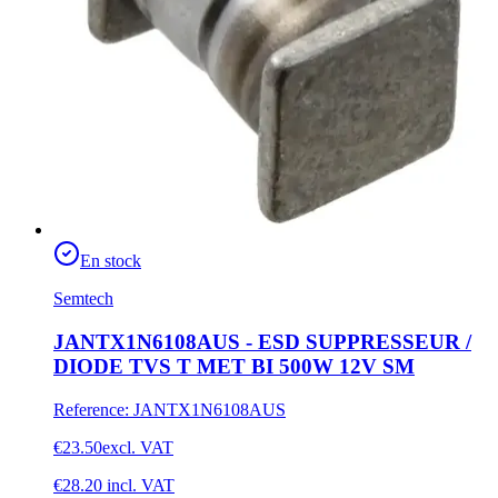
En stock
Semtech
JANTX1N6108AUS - ESD SUPPRESSEUR /
DIODE TVS T MET BI 500W 12V SM
Reference
:
JANTX1N6108AUS
€23.50
excl. VAT
€28.20
incl. VAT