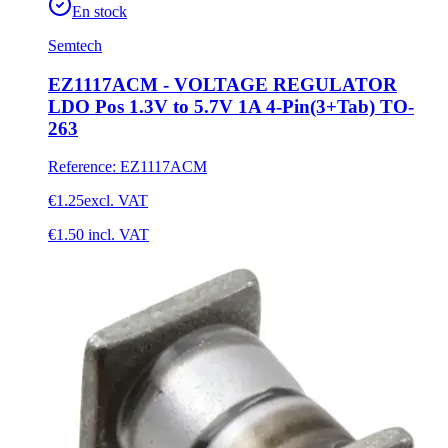
En stock
Semtech
EZ1117ACM - VOLTAGE REGULATOR
LDO Pos 1.3V to 5.7V 1A 4-Pin(3+Tab) TO-
263
Reference
:
EZ1117ACM
€1.25
excl. VAT
€1.50
incl. VAT