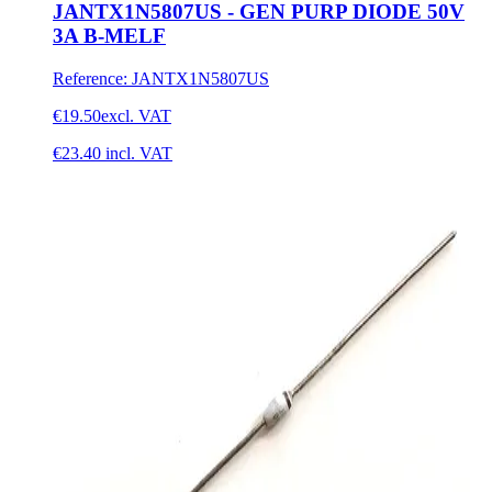
JANTX1N5807US - GEN PURP DIODE 50V
3A B-MELF
Reference
:
JANTX1N5807US
€19.50
excl. VAT
€23.40
incl. VAT