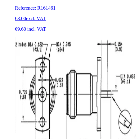
Reference
:
R161461
€8.00
excl. VAT
€9.60
incl. VAT