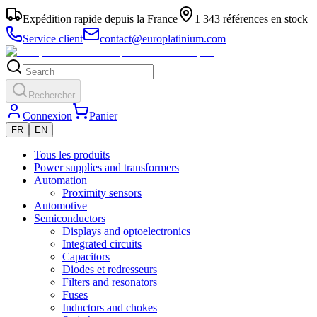
Expédition rapide depuis la France
1 343 références en stock
Service client
contact@europlatinium.com
Rechercher
Connexion
Panier
FR
EN
Tous les produits
Power supplies and transformers
Automation
Proximity sensors
Automotive
Semiconductors
Displays and optoelectronics
Integrated circuits
Capacitors
Diodes et redresseurs
Filters and resonators
Fuses
Inductors and chokes