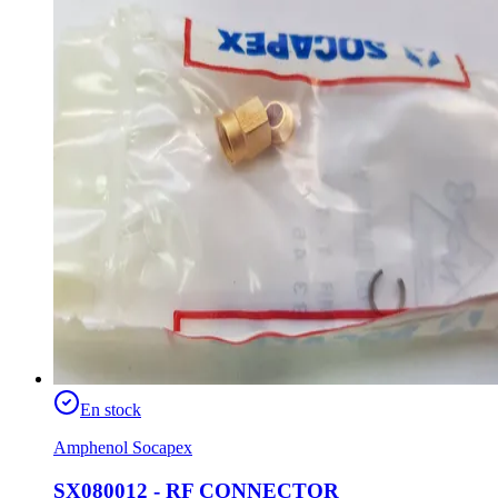
En stock
Amphenol Socapex
SX080012 - RF CONNECTOR