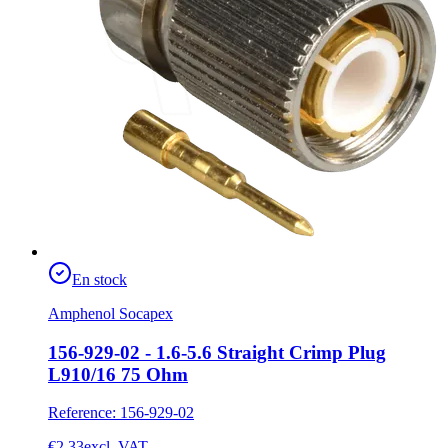
En stock
Amphenol Socapex
156-929-02 - 1.6-5.6 Straight Crimp Plug
L910/16 75 Ohm
Reference
:
156-929-02
€2.33
excl. VAT