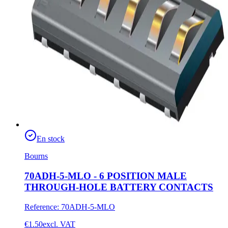
En stock
Bourns
70ADH-5-MLO - 6 POSITION MALE
THROUGH-HOLE BATTERY CONTACTS
Reference
:
70ADH-5-MLO
€1.50
excl. VAT