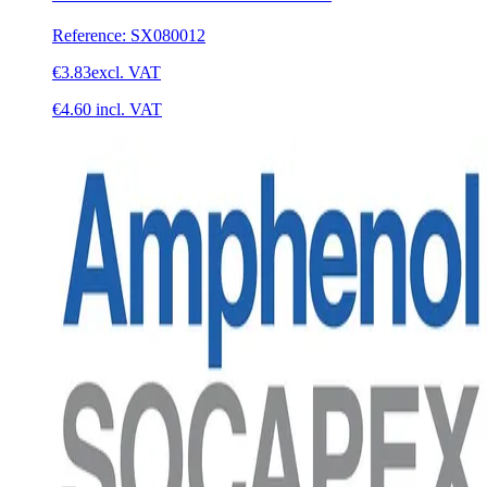
Reference
:
SX080012
€3.83
excl. VAT
€4.60
incl. VAT