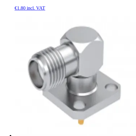
€1.80
incl. VAT