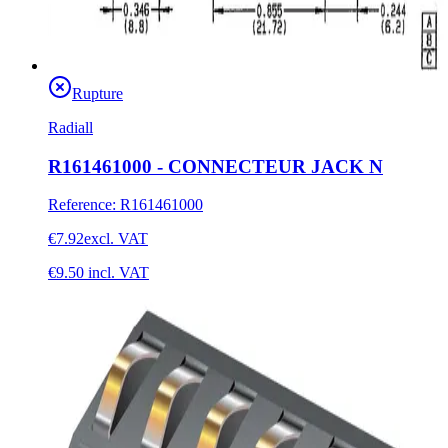
Rupture
Radiall
R161461000 - CONNECTEUR JACK N
Reference
:
R161461000
€7.92
excl. VAT
€9.50
incl. VAT