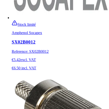
Stock limité
Amphenol Socapex
SX02B0012
Reference
:
SX02B0012
€5.42
excl. VAT
€6.50
incl. VAT