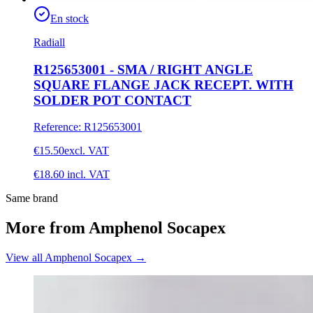
En stock
Radiall
R125653001 - SMA / RIGHT ANGLE
SQUARE FLANGE JACK RECEPT. WITH
SOLDER POT CONTACT
Reference
:
R125653001
€15.50
excl. VAT
€18.60
incl. VAT
Same brand
More from Amphenol Socapex
View all Amphenol Socapex
→